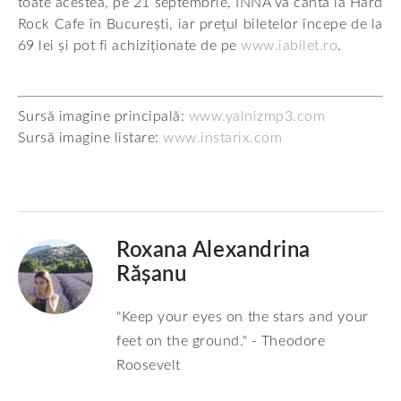
toate acestea, pe 21 septembrie, INNA va cânta la Hard
Rock Cafe în București, iar prețul biletelor începe de la
69 lei și pot fi achiziționate de pe
www.iabilet.ro
.
Sursă imagine principală:
www.yalnizmp3.com
Sursă imagine listare:
www.instarix.com
Roxana Alexandrina
Rășanu
"Keep your eyes on the stars and your
feet on the ground." - Theodore
Roosevelt