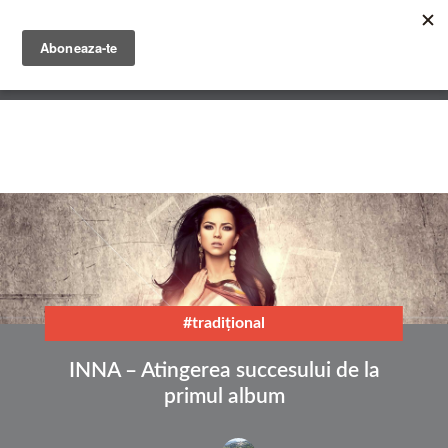
Mergi
la
conţinutul
English
principal
Română
#tradiţional
INNA – Atingerea succesului de la
primul album