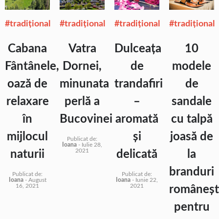
#tradiţional
#tradiţional
#tradiţional
#tradiţional
Cabana
Vatra
Dulceața
10
Fântânele,
Dornei,
de
modele
oază de
minunata
trandafiri
de
relaxare
perlă a
–
sandale
în
Bucovinei
aromată
cu talpă
mijlocul
și
joasă de
Publicat de:
Ioana
-
Iulie 28,
2021
naturii
delicată
la
branduri
Publicat de:
Publicat de:
Ioana
-
August
Ioana
-
Iunie 22,
16, 2021
2021
româneșt
pentru