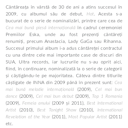
Cântăreața în vârstă de 30 de ani a atins succesul în
2009, cu albumul său de debut,
Hot
. Acesta s-a
bucurat de o serie de nominalizări, printre care cea de
Cea mai bună piesă internațională
în cadrul ceremoniei
Premiilor Eska, unde au fost prezenți cântăreți
renumiți, precum Anastacia, Lady GaGa sau Rihanna.
Succesul primului album i-a adus cântăreței contractul
cu una dintre cele mai importante case de discuri din
SUA, Ultra records, iar lucrurile nu s-au oprit aici,
fiind, în continuare, nominalizată la o serie de categorii
și câștigându-le pe majoritatea. Câteva dintre titlurile
câștigate de INNA din 2009 până în prezent sunt:
Cea
mai bună melodie internațională
(2009),
Cel mai bun
dance
(2009),
Cel mai bun debut
(2009),
Top 1 Romania
(2009),
Femeia anului
(2009 și 2011),
Best International
Artist
(2010),
Best Tonight Show
(2010),
International
Revelation of the Year
(2011),
Most Popular Artist
(2011)
etc.