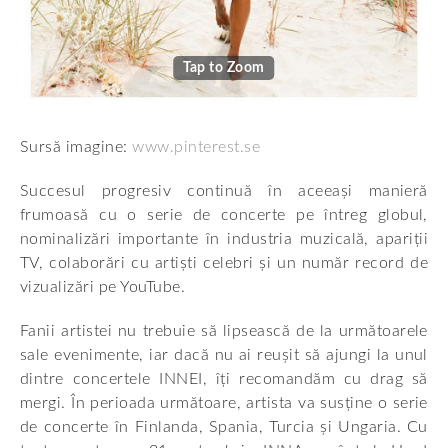
Tap to Zoom
Sursă imagine:
www.pinterest.se
Succesul progresiv continuă în aceeași manieră
frumoasă cu o serie de concerte pe întreg globul,
nominalizări importante în industria muzicală, apariții
TV, colaborări cu artiști celebri și un număr record de
vizualizări pe YouTube.
Fanii artistei nu trebuie să lipsească de la următoarele
sale evenimente, iar dacă nu ai reușit să ajungi la unul
dintre concertele INNEI, îți recomandăm cu drag să
mergi. În perioada următoare, artista va susține o serie
de concerte în Finlanda, Spania, Turcia și Ungaria. Cu