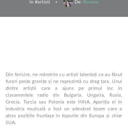
In #
artiști
De:
Roxana
Din fericire, ne mândrim cu artiști talentați ce au făcut
furori peste granițe și ne reprezintă cu drag țara. Unul
dintre artiștii care a ajuns pe primul loc în
clasamentele radio din Bulgaria, Ungaria, Rusia,
Grecia, Turcia sau Polonia este INNA. Apariția ei în
industria muzicală a fost un adevărat boom care a
atras pozițiile fruntașe în topurile din Europa și chiar
SUA.