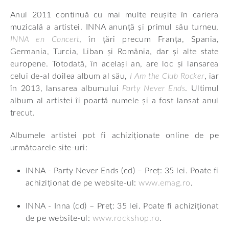
Anul 2011 continuă cu mai multe reușite în cariera
muzicală a artistei. INNA anunță și primul său turneu,
INNA en Concert
, în țări precum Franța, Spania,
Germania, Turcia, Liban și România, dar și alte state
europene. Totodată, în același an, are loc și lansarea
celui de-al doilea album al său,
I Am the Club Rocker
, iar
în 2013, lansarea albumului
Party Never Ends
. Ultimul
album al artistei îi poartă numele și a fost lansat anul
trecut.
Albumele artistei pot fi achiziționate online de pe
următoarele site-uri:
INNA - Party Never Ends (cd) – Preț: 35 lei. Poate fi
achiziționat de pe website-ul:
www.emag.ro
.
INNA - Inna (cd) – Preț: 35 lei. Poate fi achiziționat
de pe website-ul:
www.rockshop.ro
.