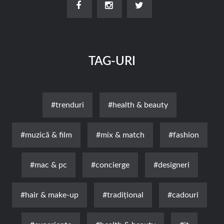
TAG-URI
#trenduri
#health & beauty
#muzică & film
#mix & match
#fashion
#mac & pc
#concierge
#designeri
#hair & make-up
#tradițional
#cadouri