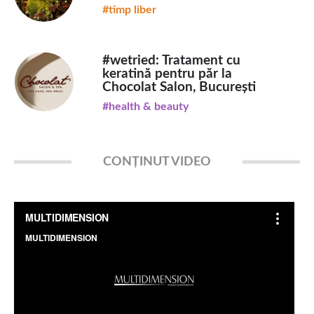
#timp liber
#wetried: Tratament cu
keratină pentru păr la
Chocolat Salon, București
#health & beauty
CONȚINUT VIDEO