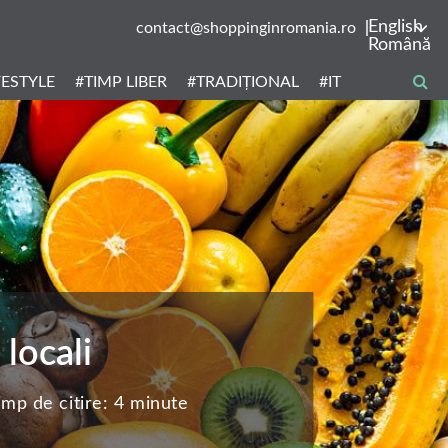
English
contact@shoppinginromania.ro
Română
FESTYLE
#TIMP LIBER
#TRADIȚIONAL
#IT
locali
imp de citire:
4 minute