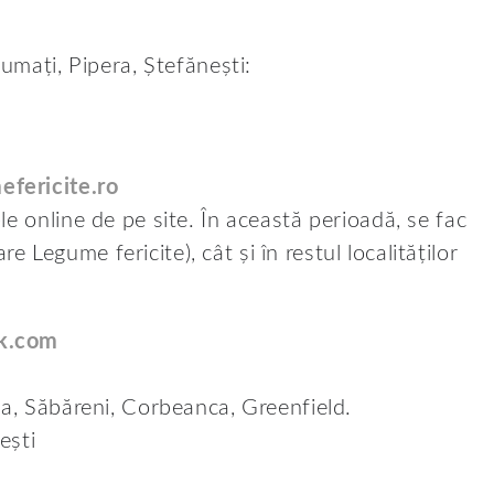
fumați, Pipera, Ștefănești:
fericite.ro
e online de pe site. În această perioadă, se fac
are Legume fericite), cât și în restul localităților
k.com
la, Săbăreni, Corbeanca, Greenfield.
ești