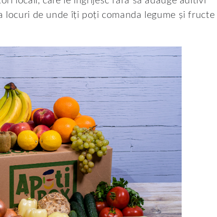
locali, care le îngrijesc fără să adauge aditivi
 locuri de unde îți poți comanda legume și fructe