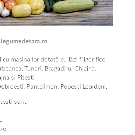
legumedetara.ro
i cu mașina lor dotată cu lăzi frigorifice.
orbeanca, Tunari, Bragadiru, Chiajna.
jna și Pitești.
, Dobroești, Pantelimon, Popești Leordeni.
tești sunt:
e
are