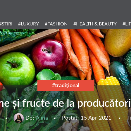
Header
Menu
#ȘTIRI
#LUXURY
#FASHION
#HEALTH & BEAUTY
#LI
Categories
#tradiţional
e și fructe de la producători 
De:
Alina
Postat:
15 Apr 2021
T