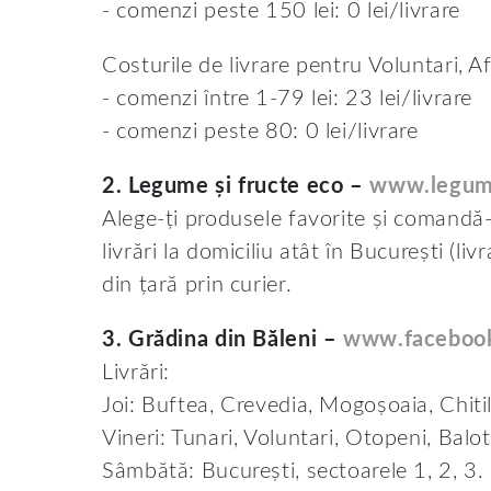
- comenzi peste 150 lei: 0 lei/livrare
Costurile de livrare pentru Voluntari, A
- comenzi între 1-79 lei: 23 lei/livrare
- comenzi peste 80: 0 lei/livrare
2. Legume și fructe eco –
www.legume
Alege-ți produsele favorite și comandă-l
livrări la domiciliu atât în București (livr
din țară prin curier.
3. Grădina din Băleni –
www.faceboo
Livrări:
Joi: Buftea, Crevedia, Mogoșoaia, Chiti
Vineri: Tunari, Voluntari, Otopeni, Balot
Sâmbătă: București, sectoarele 1, 2, 3.