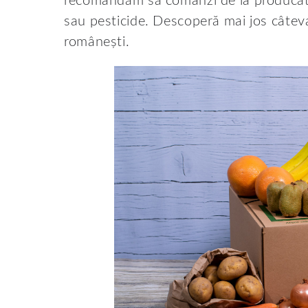
recomandăm să comanzi de la producători 
sau pesticide. Descoperă mai jos câteva
românești.