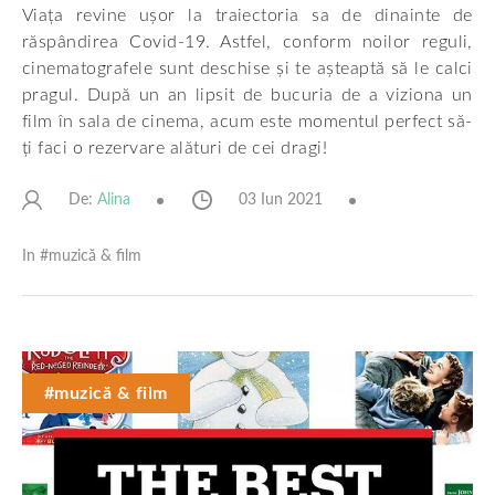
Viața revine ușor la traiectoria sa de dinainte de
răspândirea Covid-19. Astfel, conform noilor reguli,
cinematografele sunt deschise și te așteaptă să le calci
pragul. După un an lipsit de bucuria de a viziona un
film în sala de cinema, acum este momentul perfect să-
ți faci o rezervare alături de cei dragi!
De:
03 Iun 2021
Alina
In #
muzică & film
#muzică & film