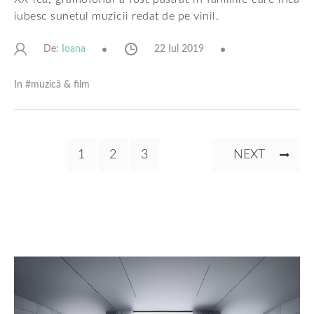
iubesc sunetul muzicii redat de pe vinil.
De:
22 Iul 2019
Ioana
In #
muzică & film
Paginare
PAGINA
1
PAGINA
2
PAGINA
3
PAGINA
NEXT
CURENTĂ
URMĂTOARE