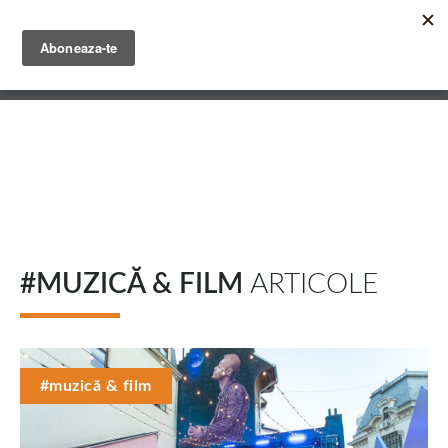
Mergi
la
conţinutul
English
principal
Română
#MUZICĂ & FILM
ARTICOLE
#muzică & film