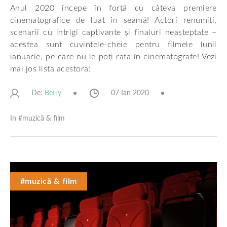
Anul 2020 începe în forță cu câteva premiere
cinematografice de luat în seamă! Actori renumiți,
scenarii cu intrigi captivante și finaluri neașteptate –
acestea sunt cuvintele-cheie pentru filmele lunii
ianuarie, pe care nu le poți rata în cinematografe! Vezi
mai jos lista acestora:
De:
07 Ian 2020
Betty
In #
muzică & film
#muzică & film