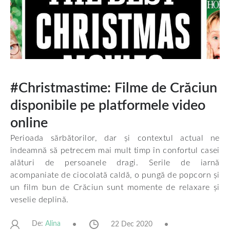
#Christmastime: Filme de Crăciun
disponibile pe platformele video
online
Perioada sărbătorilor, dar și contextul actual ne
îndeamnă să petrecem mai mult timp în confortul casei
alături de persoanele dragi. Serile de iarnă
acompaniate de ciocolată caldă, o pungă de popcorn și
un film bun de Crăciun sunt momente de relaxare și
veselie deplină.
De:
22 Dec 2020
Alina