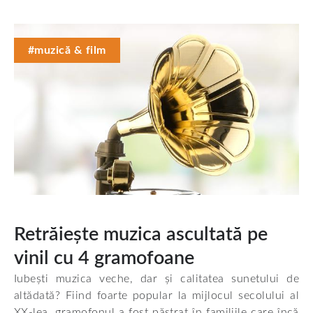
#muzică & film
Retrăiește muzica ascultată pe
vinil cu 4 gramofoane
Iubești muzica veche, dar și calitatea sunetului de
altădată? Fiind foarte popular la mijlocul secolului al
XX-lea, gramofonul a fost păstrat în familiile care încă