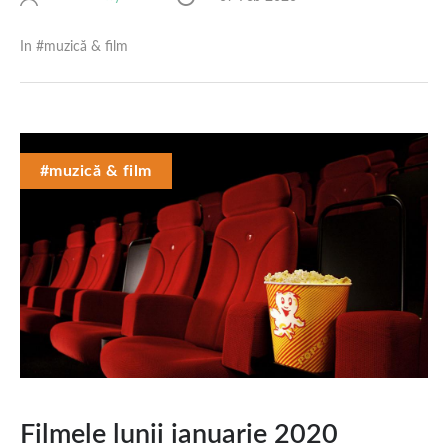
In #
muzică & film
#muzică & film
Filmele lunii ianuarie 2020