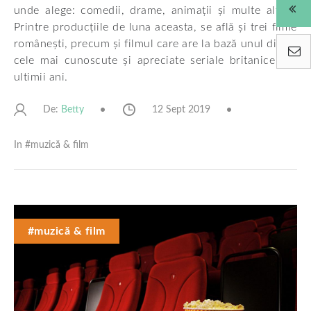
unde alege: comedii, drame, animații și multe altele.
Printre producțiile de luna aceasta, se află și trei filme
românești, precum și filmul care are la bază unul dintre
cele mai cunoscute și apreciate seriale britanice din
ultimii ani.
De:
12 Sept 2019
Betty
In #
muzică & film
#muzică & film