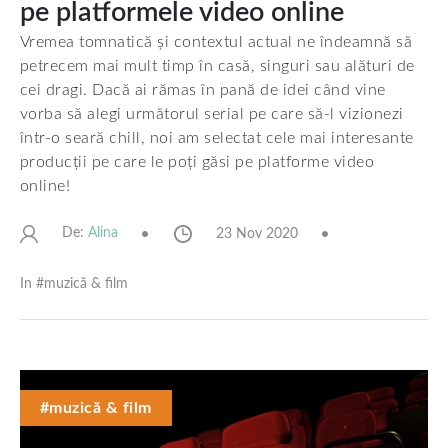
pe platformele video online
Vremea tomnatică și contextul actual ne îndeamnă să
petrecem mai mult timp în casă, singuri sau alături de
cei dragi. Dacă ai rămas în pană de idei când vine
vorba să alegi următorul serial pe care să-l vizionezi
într-o seară chill, noi am selectat cele mai interesante
producții pe care le poți găsi pe platforme video
online!
De:
23 Nov 2020
Alina
In #
muzică & film
#muzică & film