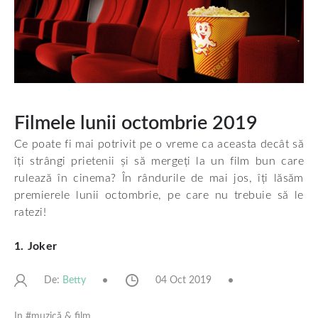
Filmele lunii octombrie 2019
Ce poate fi mai potrivit pe o vreme ca aceasta decât să
îți strângi prietenii și să mergeți la un film bun care
rulează în cinema? În rândurile de mai jos, îți lăsăm
premierele lunii octombrie, pe care nu trebuie să le
ratezi!
1.
Joker
De:
04 Oct 2019
Betty
In #
muzică & film