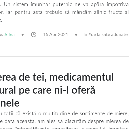
. Un sistem imunitar puternic ne va apăra împotriva
lor, iar pentru asta trebuie să mâncăm zilnic fructe și
.
e:
15 Apr 2021
In #
de la sate adunate
Alina
rea de tei, medicamentul
ural pe care ni-l oferă
inele
u toții că există o multitudine de sortimente de miere,
de data aceasta, am ales să discutăm despre mierea de