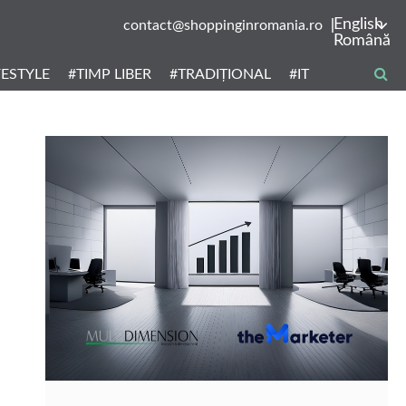
English
contact@shoppinginromania.ro
Română
FESTYLE
#TIMP LIBER
#TRADIȚIONAL
#IT