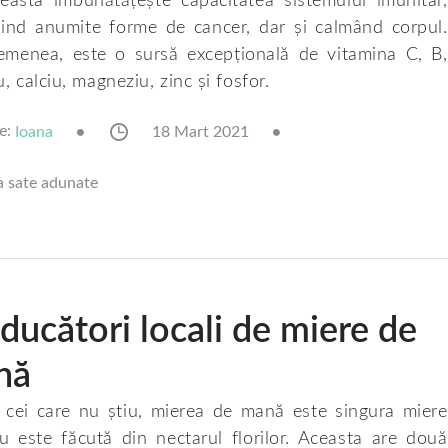
ceasta îmbunătățește capacitatea sistemului imunitar,
ind anumite forme de cancer, dar și calmând corpul.
menea, este o sursă excepțională de vitamina C, B,
, calciu, magneziu, zinc și fosfor.
e:
18 Mart 2021
Ioana
a sate adunate
ducători locali de miere de
nă
 cei care nu știu, mierea de mană este singura miere
u este făcută din nectarul florilor. Aceasta are două