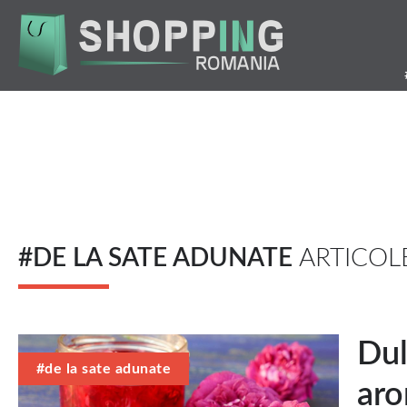
Mergi
la
conţinutul
principal
#DE LA SATE ADUNATE
ARTICOL
Dul
#de la sate adunate
aro