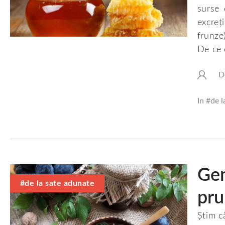
surse 
excreț
frunze)
De ce 
D
In #
de l
Gem
#de la sate adunate
pru
Știm c