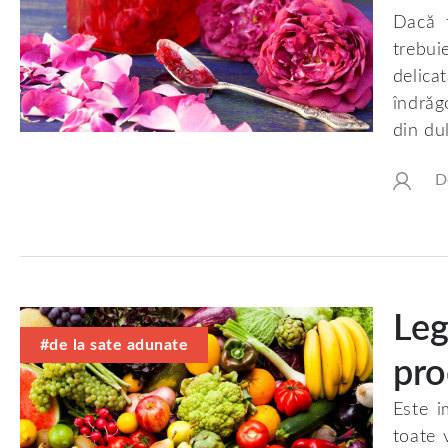
Dacă t
trebui
delica
îndrăg
din du
D
Leg
#de la sate adunate
pro
Este i
toate 