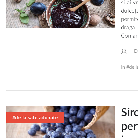
și ai v
dulceț
permit
draga 
Comand
D
In #
de l
Sir
#de la sate adunate
per