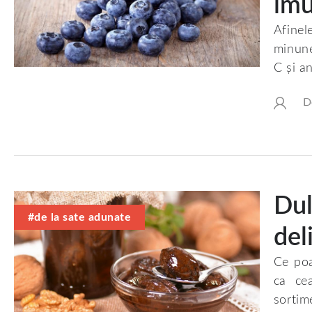
imu
Afinel
minune
C și an
D
Dul
#de la sate adunate
del
Ce poa
ca ce
sortim