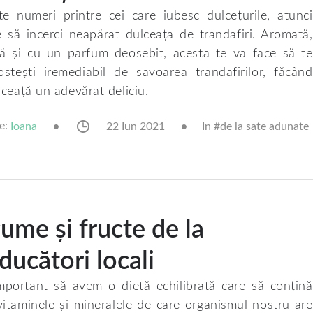
e numeri printre cei care iubesc dulcețurile, atunci
e să încerci neapărat dulceața de trandafiri. Aromată,
tă și cu un parfum deosebit, acesta te va face să te
ostești iremediabil de savoarea trandafirilor, făcând
lceață un adevărat deliciu.
e:
22 Iun 2021
In #
de la sate adunate
Ioana
ume și fructe de la
ducători locali
mportant să avem o dietă echilibrată care să conțină
vitaminele și mineralele de care organismul nostru are