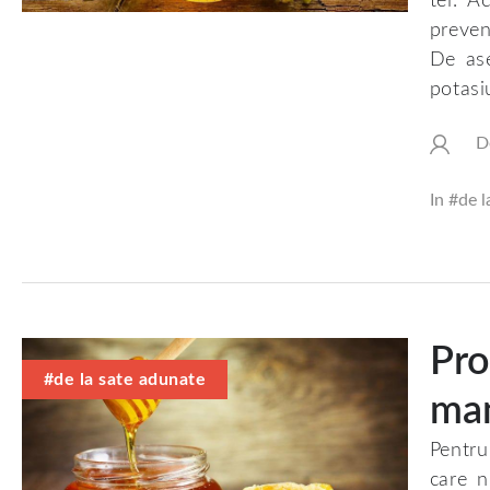
tei. A
preven
De ase
potasiu
D
In #
de l
Pro
#de la sate adunate
ma
Pentru
care n