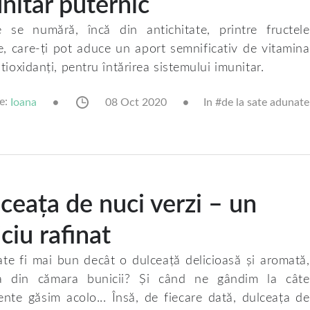
nitar puternic
e se numără, încă din antichitate, printre fructele
, care-ți pot aduce un aport semnificativ de vitamina
tioxidanți, pentru întărirea sistemului imunitar.
e:
08 Oct 2020
In #
de la sate adunate
Ioana
ceața de nuci verzi – un
iciu rafinat
te fi mai bun decât o dulceață delicioasă și aromată,
a din cămara bunicii? Și când ne gândim la câte
ente găsim acolo... Însă, de fiecare dată, dulceața de