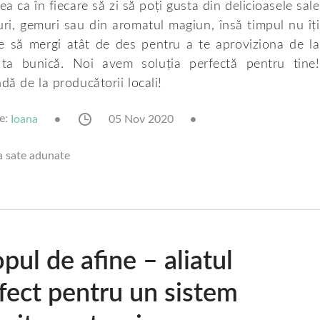
rea ca în fiecare să zi să poți gusta din delicioasele sale
uri, gemuri sau din aromatul magiun, însă timpul nu îți
e să mergi atât de des pentru a te aproviziona de la
ta bunică. Noi avem soluția perfectă pentru tine!
ă de la producătorii locali!
e:
05 Nov 2020
Ioana
a sate adunate
opul de afine – aliatul
fect pentru un sistem