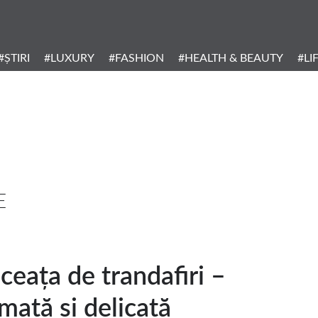
Header
Menu
#ȘTIRI
#LUXURY
#FASHION
#HEALTH & BEAUTY
#LI
Categories
E
ceața de trandafiri –
mată și delicată