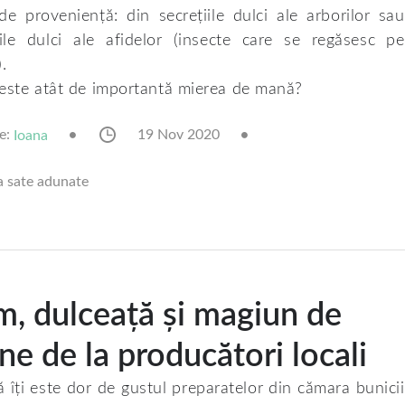
de proveniență: din secrețiile dulci ale arborilor sau
iile dulci ale afidelor (insecte care se regăsesc pe
.
este atât de importantă mierea de mană?
e:
19 Nov 2020
Ioana
a sate adunate
, dulceață și magiun de
ne de la producători locali
ă îți este dor de gustul preparatelor din cămara bunicii