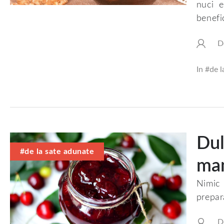
nuci e
benefi
D
In #
de l
Dul
#de la sate adunate
ma
Nimic 
prepar
D