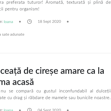
ra preferata tuturor! Aromată, texturată și plină de
cii pentru organism!
e:
18 Sept 2020
Ioana
a sate adunate
ceață de cireșe amare ca la
ma acasă
nu se compară cu gustul inconfundabil al dulceții
ate cu drag și răbdare de mamele sau bunicile noastre.
e:
04 Sept 2020
Ioana