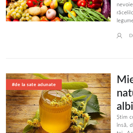
nevoie
răceli
legume
D
Mie
#de la sate adunate
nat
alb
Știm c
însă, 