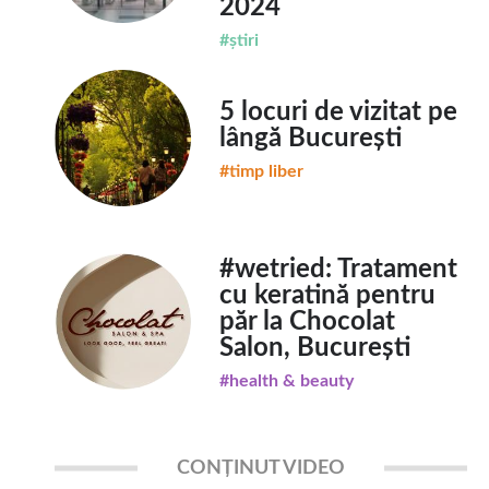
2024
#știri
5 locuri de vizitat pe
lângă București
#timp liber
#wetried: Tratament
cu keratină pentru
păr la Chocolat
Salon, București
#health & beauty
CONȚINUT VIDEO