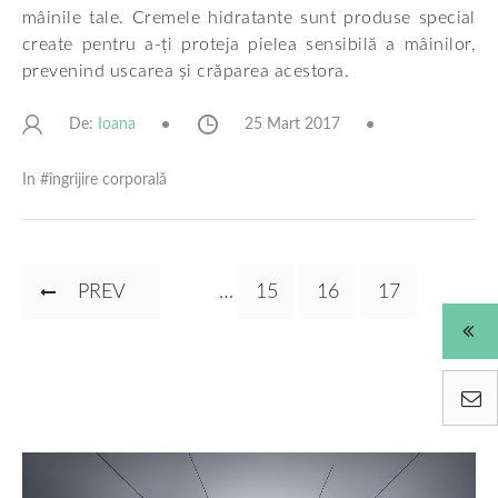
mâinile tale. Cremele hidratante sunt produse special
create pentru a-ți proteja pielea sensibilă a mâinilor,
prevenind uscarea și crăparea acestora.
De:
25 Mart 2017
Ioana
In #
îngrijire corporală
Paginare
PAGINA
PREV
…
PAGINA
15
PAGINA
16
PAGINA
17
ANTERIOARĂ
CURENTĂ