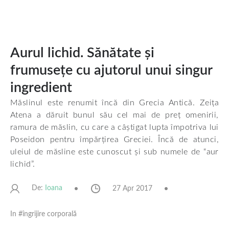
Aurul lichid. Sănătate și
frumusețe cu ajutorul unui singur
ingredient
Măslinul este renumit încă din Grecia Antică. Zeița
Atena a dăruit bunul său cel mai de preț omenirii,
ramura de măslin, cu care a câștigat lupta împotriva lui
Poseidon pentru împărțirea Greciei. Încă de atunci,
uleiul de măsline este cunoscut și sub numele de “aur
lichid”.
De:
27 Apr 2017
Ioana
In #
îngrijire corporală