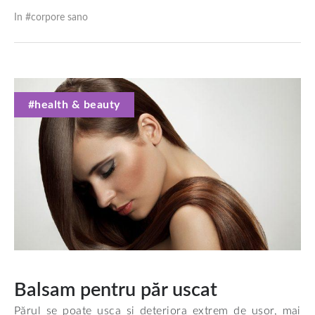
In #
corpore sano
#health & beauty
Balsam pentru păr uscat
Părul se poate usca și deteriora extrem de ușor, mai