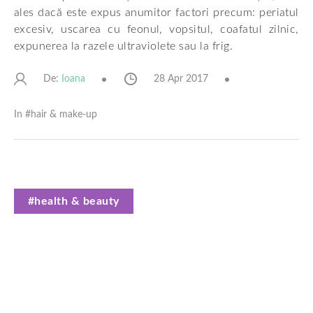
ales dacă este expus anumitor factori precum: periatul
excesiv, uscarea cu feonul, vopsitul, coafatul zilnic,
expunerea la razele ultraviolete sau la frig.
De:
28 Apr 2017
Ioana
In #
hair & make-up
#health & beauty