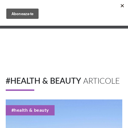
Mergi
la
conţinutul
English
principal
Română
#HEALTH & BEAUTY
ARTICOLE
#health & beauty