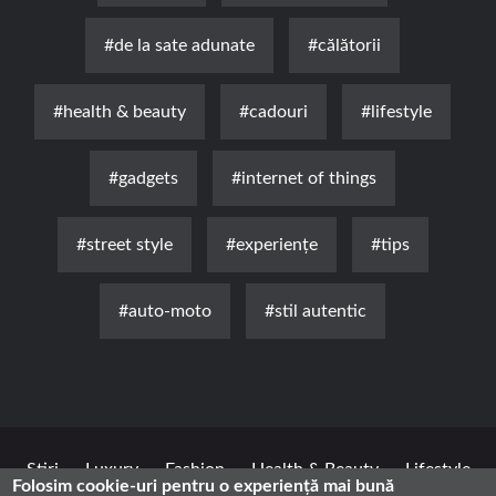
#de la sate adunate
#călătorii
#health & beauty
#cadouri
#lifestyle
#gadgets
#internet of things
#street style
#experienţe
#tips
#auto-moto
#stil autentic
Știri
Luxury
Fashion
Health & Beauty
Lifestyle
Folosim cookie-uri pentru o experiență mai bună