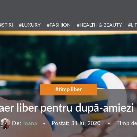
Header
Menu
#ȘTIRI
#LUXURY
#FASHION
#HEALTH & BEAUTY
#LI
Categories
#timp liber
 aer liber pentru după-amiezi
De:
Ioana
Postat:
31 Iul 2020
Timp de 