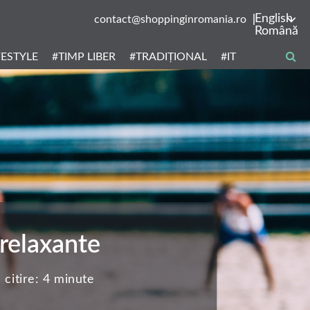
English
contact@shoppinginromania.ro
Română
FESTYLE
#TIMP LIBER
#TRADIȚIONAL
#IT
 relaxante
citire:
4 minute