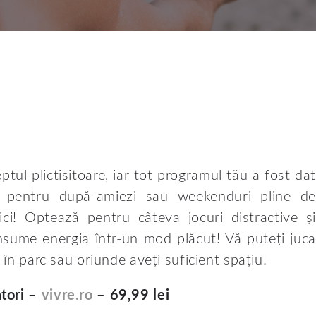
tul plictisitoare, iar tot programul tău a fost dat
 pentru după-amiezi sau weekenduri pline de
ici! Optează pentru câteva jocuri distractive și
onsume energia într-un mod plăcut! Vă puteți juca
 în parc sau oriunde aveți suficient spațiu!
ători –
vivre.ro
– 69,99 lei