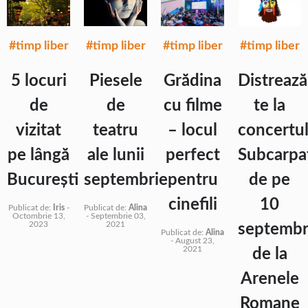
#timp liber
#timp liber
#timp liber
#timp liber
5 locuri
Piesele
Grădina
Distrează
de
de
cu filme
te la
vizitat
teatru
– locul
concertu
pe lângă
ale lunii
perfect
Subcarpa
București
septembrie
pentru
de pe
cinefili
10
Publicat de:
Iris
-
Publicat de:
Alina
Octombrie 13,
-
Septembrie 03,
2023
2021
septembr
Publicat de:
Alina
-
August 23,
2021
de la
Arenele
Romane