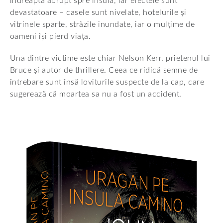
îndreaptă abrupt spre insulă, iar efectele sunt
devastatoare – casele sunt nivelate, hotelurile și
vitrinele sparte, străzile inundate, iar o mulțime de
oameni își pierd viața.
Una dintre victime este chiar Nelson Kerr, prietenul lui
Bruce și autor de thrillere. Ceea ce ridică semne de
întrebare sunt însă loviturile suspecte de la cap, care
sugerează că moartea sa nu a fost un accident.