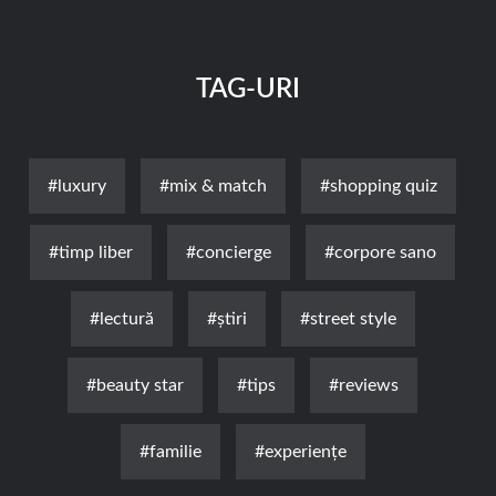
TAG-URI
#luxury
#mix & match
#shopping quiz
#timp liber
#concierge
#corpore sano
#lectură
#știri
#street style
#beauty star
#tips
#reviews
#familie
#experienţe