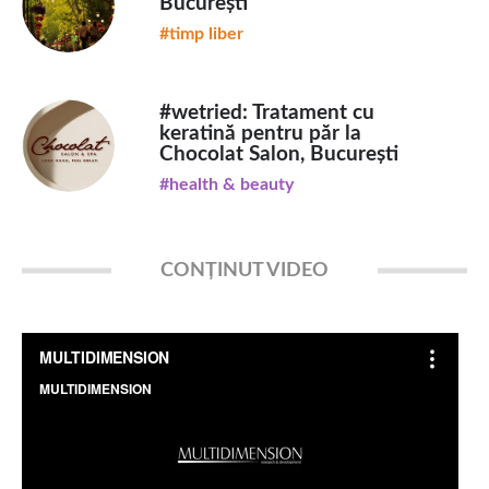
București
#timp liber
#wetried: Tratament cu
keratină pentru păr la
Chocolat Salon, București
#health & beauty
CONȚINUT VIDEO