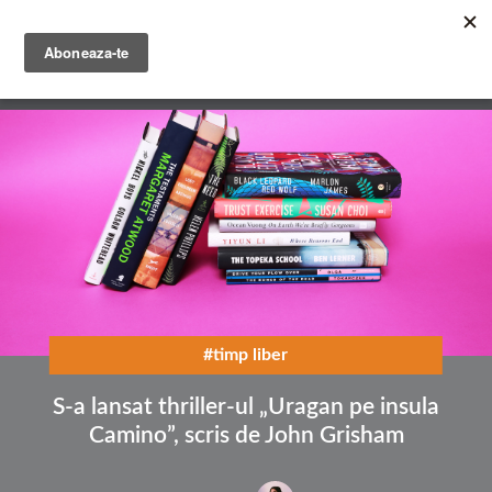
Mergi
la
conţinutul
English
principal
Română
#timp liber
S-a lansat thriller-ul „Uragan pe insula
Camino”, scris de John Grisham