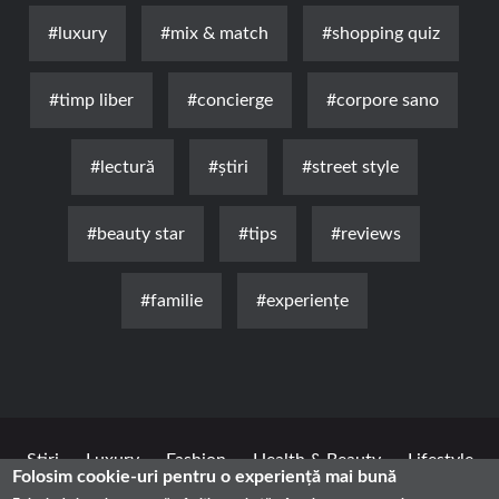
#luxury
#mix & match
#shopping quiz
#timp liber
#concierge
#corpore sano
#lectură
#știri
#street style
#beauty star
#tips
#reviews
#familie
#experienţe
Știri
Luxury
Fashion
Health & Beauty
Lifestyle
Folosim cookie-uri pentru o experiență mai bună