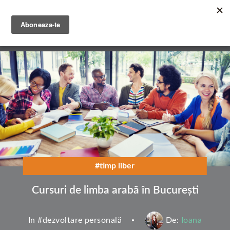
Mergi
la
conţinutul
English
principal
Română
#timp liber
Cursuri de limba arabă în București
In #
dezvoltare personală
De:
Ioana