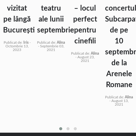
vizitat
teatru
– locul
concertu
pe lângă
ale lunii
perfect
Subcarpa
București
septembrie
pentru
de pe
cinefili
10
Publicat de:
Iris
-
Publicat de:
Alina
Octombrie 13,
-
Septembrie 03,
2023
2021
septembr
Publicat de:
Alina
-
August 23,
2021
de la
Arenele
Romane
Publicat de:
Alina
-
August 13,
2021