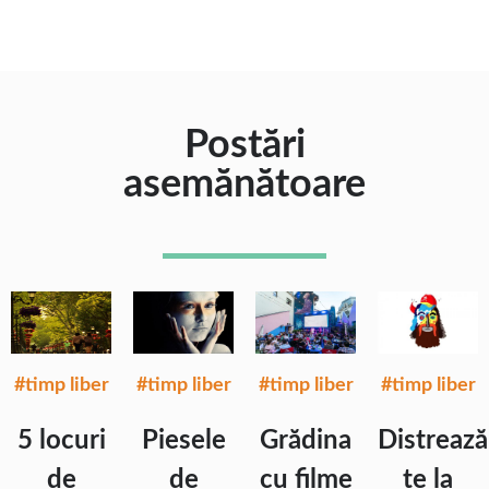
Postări
asemănătoare
#timp liber
#timp liber
#timp liber
#timp liber
5 locuri
Piesele
Grădina
Distrează
de
de
cu filme
te la