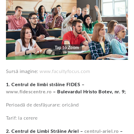
Tap to Zoom
Sursă imagine:
www.facultyfocus.com
1. Centrul de limbi străine FIDES –
www.fidescentre.ro
– Bulevardul Hristo Botev, nr. 9;
Perioadă de desfășurare: oricând
Tarif: la cerere
2. Centrul de Limbi Străine Ariel –
centrul-ariel.ro
–