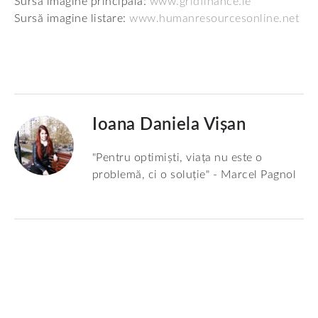
Sursă imagine principală:
www.gridfinance.ie
Sursă imagine listare:
www.humanresourcesonline.net
Ioana Daniela Vișan
"Pentru optimiști, viața nu este o
problemă, ci o soluție" - Marcel Pagnol