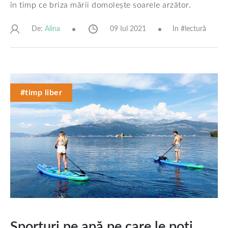
în timp ce briza mării domolește soarele arzător.
De:
09 Iul 2021
In #
lectură
Alina
#timp liber
Sporturi pe apă pe care le poți