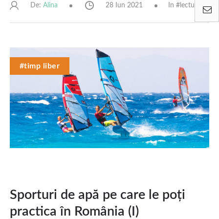
De:
28 Iun 2021
In #
lectură
Alina
#timp liber
Sporturi de apă pe care le poți
practica în România (I)