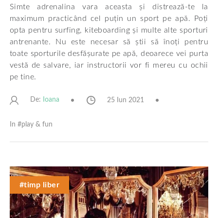
Simte adrenalina vara aceasta și distrează-te la
maximum practicând cel puțin un sport pe apă. Poți
opta pentru surfing, kiteboarding și multe alte sporturi
antrenante. Nu este necesar să știi să înoți pentru
toate sporturile desfășurate pe apă, deoarece vei purta
vestă de salvare, iar instructorii vor fi mereu cu ochii
pe tine.
De:
25 Iun 2021
Ioana
In #
play & fun
#timp liber