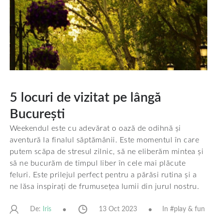
5 locuri de vizitat pe lângă
București
Weekendul este cu adevărat o oază de odihnă și
aventură la finalul săptămânii. Este momentul în care
putem scăpa de stresul zilnic, să ne eliberăm mintea și
să ne bucurăm de timpul liber în cele mai plăcute
feluri. Este prilejul perfect pentru a părăsi rutina și a
ne lăsa inspirați de frumusețea lumii din jurul nostru.
De:
13 Oct 2023
In #
play & fun
Iris