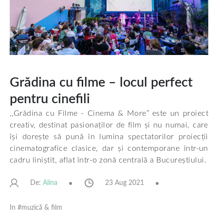
Grădina cu filme – locul perfect
pentru cinefili
,,Grădina cu Filme - Cinema & More” este un proiect
creativ, destinat pasionaților de film și nu numai, care
își dorește să pună în lumina spectatorilor proiecții
cinematografice clasice, dar și contemporane într-un
cadru liniștit, aflat într-o zonă centrală a Bucureștiului.
De:
23 Aug 2021
Alina
In #
muzică & film