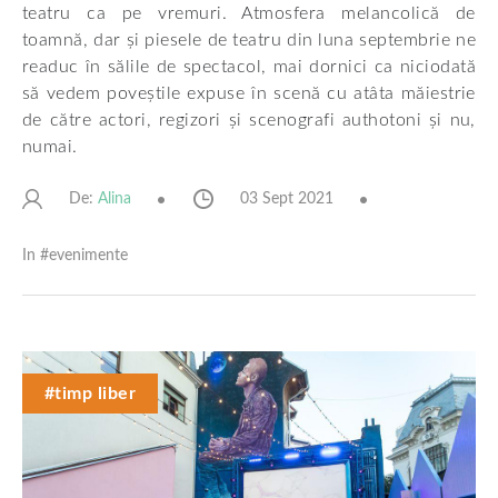
teatru ca pe vremuri. Atmosfera melancolică de
toamnă, dar și piesele de teatru din luna septembrie ne
readuc în sălile de spectacol, mai dornici ca niciodată
să vedem poveștile expuse în scenă cu atâta măiestrie
de către actori, regizori și scenografi authotoni și nu,
numai.
De:
03 Sept 2021
Alina
In #
evenimente
#timp liber