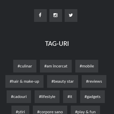
TAG-URI
#culinar
#am încercat
#mobile
#hair & make-up
#beauty star
#reviews
#cadouri
#lifestyle
#it
#gadgets
#știri
#corpore sano
#play & fun