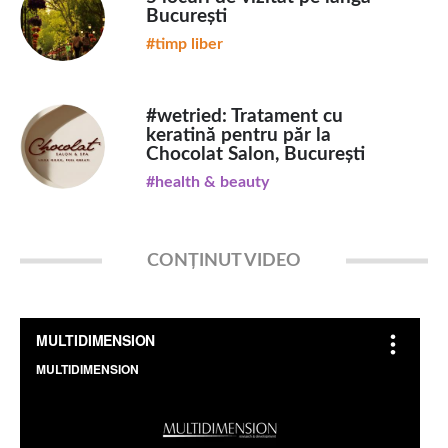
București
#timp liber
#wetried: Tratament cu
keratină pentru păr la
Chocolat Salon, București
#health & beauty
CONȚINUT VIDEO