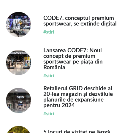
CODE7, conceptul premium
sportswear, se extinde digital
#știri
Lansarea CODE7: Noul
concept de premium
sportswear pe piața din
România
#știri
Retailerul GRID deschide al
20-lea magazin și dezvăluie
planurile de expansiune
pentru 2024
#știri
5 locuri de vizitat pe lângă