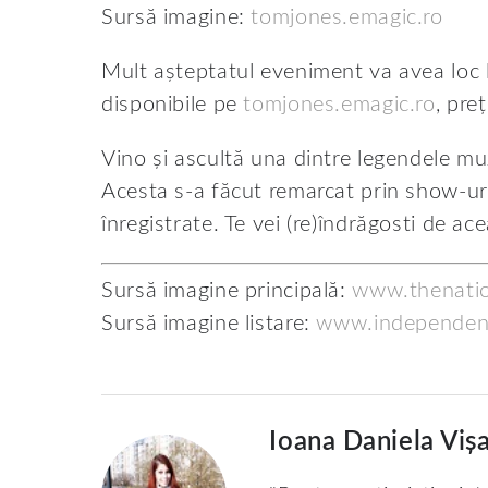
Sursă imagine:
tomjones.emagic.ro
Mult așteptatul eveniment va avea loc l
disponibile pe
tomjones.emagic.ro
, pre
Vino și ascultă una dintre legendele muz
Acesta s-a făcut remarcat prin show-uri
înregistrate. Te vei (re)îndrăgosti de a
Sursă imagine principală:
www.thenatio
Sursă imagine listare:
www.independent
Ioana Daniela Viș