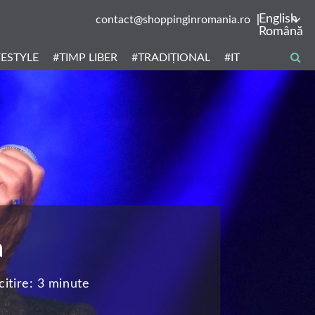
English
contact@shoppinginromania.ro
Română
FESTYLE
#TIMP LIBER
#TRADIȚIONAL
#IT
a
itire:
3 minute