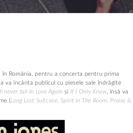
e, în România, pentru a concerta pentru prima
 va încânta publicul cu piesele sale îndrăgite
ll never fall In Love Again
și
If I Only Knew
, însă va
ume (
Long Lost Suitcase, Spirit in The Room, Praise &