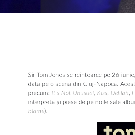
Sir Tom Jones se reîntoarce pe 26 iuni
dată pe o scenă din Cluj-Napoca. Acesta
precum:
It's Not Unusual, Kiss, Delilah
,
I'
interpreta și piese de pe noile sale alb
Blame
).