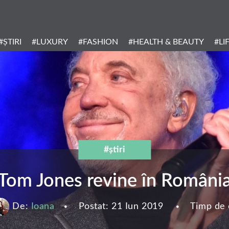
Header
Menu
#ȘTIRI
#LUXURY
#FASHION
#HEALTH & BEAUTY
#LI
Categories
#știri
Tom Jones revine în Români
De:
Ioana
Postat:
21 Iun 2019
Timp de c