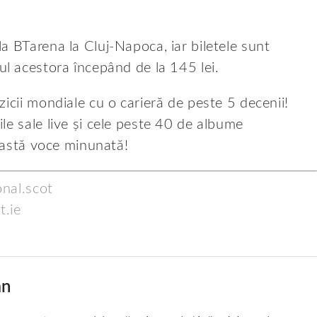
a BTarena la Cluj-Napoca, iar biletele sunt
țul acestora începând de la 145 lei.
icii mondiale cu o carieră de peste 5 decenii!
le sale live și cele peste 40 de albume
ceastă voce minunată!
nal.scot
.ie
an