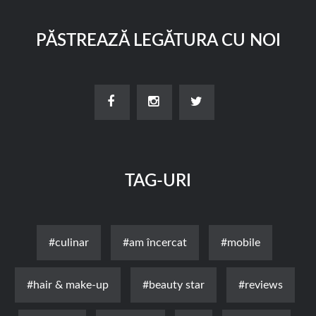
PĂSTREAZĂ LEGĂTURA CU NOI
TAG-URI
#culinar
#am încercat
#mobile
#hair & make-up
#beauty star
#reviews