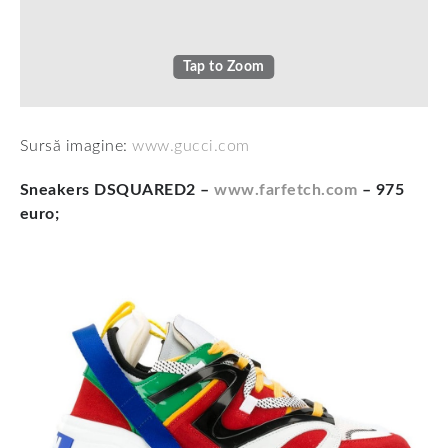
Tap to Zoom
Sursă imagine:
www.gucci.com
Sneakers DSQUARED2 –
www.farfetch.com
– 975
euro;