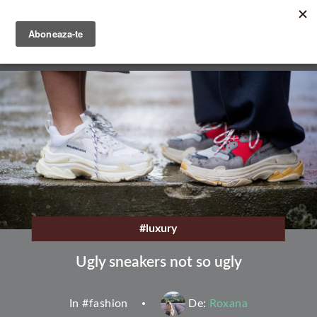
Mergi
la
conţinutul
English
principal
Română
#luxury
Ugly sneakers not so ugly
In #
fashion
De:
Roxana