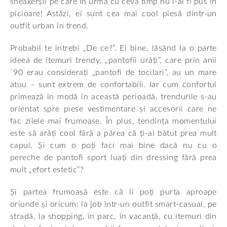
sneakerșii pe care în urmă cu ceva timp nu i-ai fi pus în
picioare! Astăzi, ei sunt cea mai cool piesă dintr-un
outfit urban în trend.
Probabil te întrebi „De ce?”. Ei bine, lăsând la o parte
ideea de itemuri trendy, „pantofii urâți”, care prin anii
`90 erau considerați „pantofi de tocilari”, au un mare
atuu – sunt extrem de confortabili. Iar cum confortul
primează în modă în această perioadă, trendurile s-au
orientat spre piese vestimentare și accesorii care ne
fac zilele mai frumoase. În plus, tendința momentului
este să arăți cool fără a părea că ți-ai bătut prea mult
capul. Și cum o poți faci mai bine dacă nu cu o
pereche de pantofi sport luați din dressing fără prea
mult „efort estetic”?
Și partea frumoasă este că îi poți purta aproape
oriunde și oricum: la job într-un outfit smart-casual, pe
stradă, la shopping, în parc, în vacanță, cu itemuri din