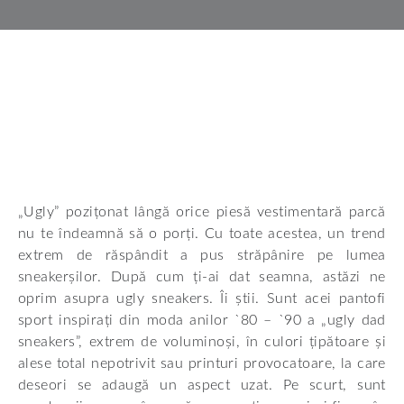
„Ugly” pozițonat lângă orice piesă vestimentară parcă
nu te îndeamnă să o porți. Cu toate acestea, un trend
extrem de răspândit a pus străpânire pe lumea
sneakerșilor. După cum ți-ai dat seamna, astăzi ne
oprim asupra ugly sneakers. Îi știi. Sunt acei pantofi
sport inspirați din moda anilor `80 – `90 a „ugly dad
sneakers”, extrem de voluminoși, în culori țipătoare și
alese total nepotrivit sau printuri provocatoare, la care
deseori se adaugă un aspect uzat. Pe scurt, sunt