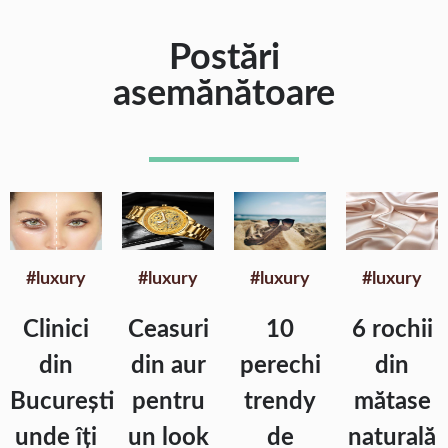
Postări
asemănătoare
#luxury
#luxury
#luxury
#luxury
Clinici
Ceasuri
10
6 rochii
din
din aur
perechi
din
București
pentru
trendy
mătase
unde îți
un look
de
naturală