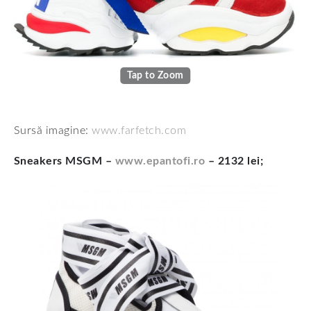
Tap to Zoom
Sursă imagine:
www.farfetch.com
Sneakers MSGM –
www.epantofi.ro
– 2132 lei;