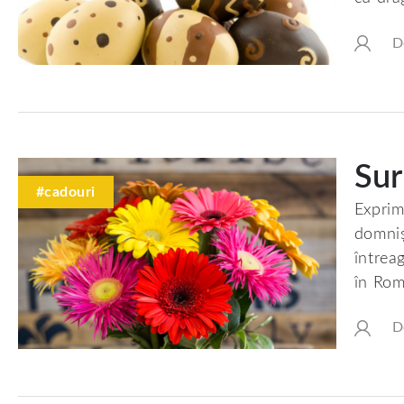
D
Sur
#cadouri
Expri
domniș
întrea
în Rom
D