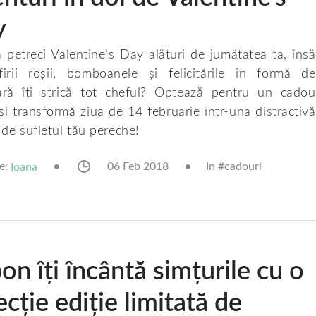
y
ă petreci Valentine’s Day alături de jumătatea ta, însă
firii roșii, bomboanele și felicitările în formă de
ară îți strică tot cheful? Optează pentru un cadou
 și transformă ziua de 14 februarie într-una distractivă
i de sufletul tău pereche!
e:
06 Feb 2018
In #
cadouri
Ioana
on îți încântă simțurile cu o
ecție ediție limitată de