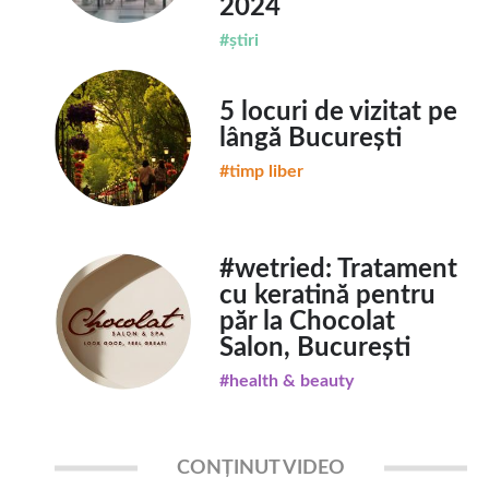
2024
#știri
5 locuri de vizitat pe
lângă București
#timp liber
#wetried: Tratament
cu keratină pentru
păr la Chocolat
Salon, București
#health & beauty
CONȚINUT VIDEO