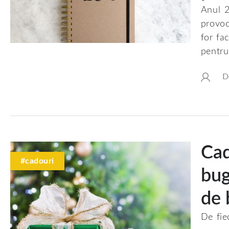
Anul 2
provoc
for fa
pentru 
D
Cad
#cadouri
bug
de 
De fie