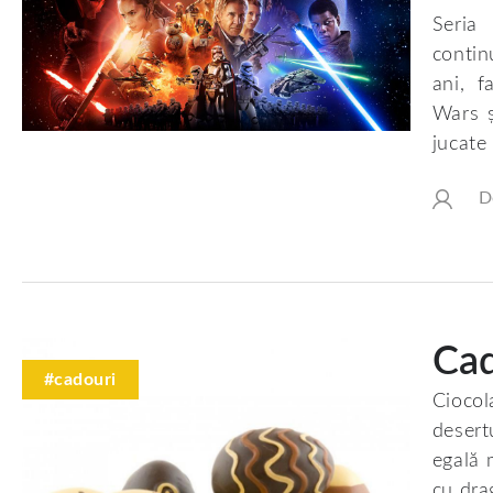
Seria 
contin
ani, f
Wars ș
jucate
D
Cad
#cadouri
Cioco
desert
egală 
cu dra