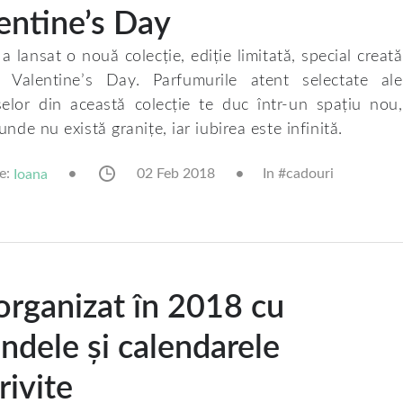
entine’s Day
a lansat o nouă colecție, ediție limitată, special creată
 Valentine’s Day. Parfumurile atent selectate ale
elor din această colecție te duc într-un spațiu nou,
unde nu există granițe, iar iubirea este infinită.
e:
02 Feb 2018
In #
cadouri
Ioana
 organizat în 2018 cu
ndele și calendarele
rivite