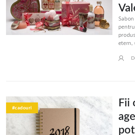
Val
Sabon 
pentru
produs
etern, 
D
Fii
#cadouri
age
pot