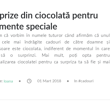
prize din ciocolată pentru
ente speciale
 că vorbim în numele tuturor când afirmăm că unul
e cele mai îndrăgite cadouri de către doamne și
oare este ciocolata, indiferent de momentul în care
 să o surprinzi. Mai mult, poți opta pentru
alizarea ciocolatei pentru ca surpriza ta să fie și mai
e:
01 Mart 2018
In #
cadouri
Ioana