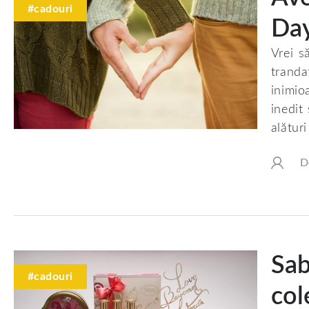
#cadouri
Da
Vrei s
tranda
inimio
inedit
alătur
D
Sab
#cadouri
col