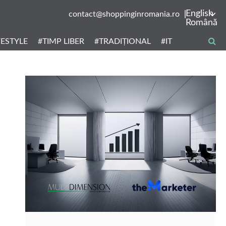
English
contact@shoppinginromania.ro
Română
FESTYLE
#TIMP LIBER
#TRADIȚIONAL
#IT