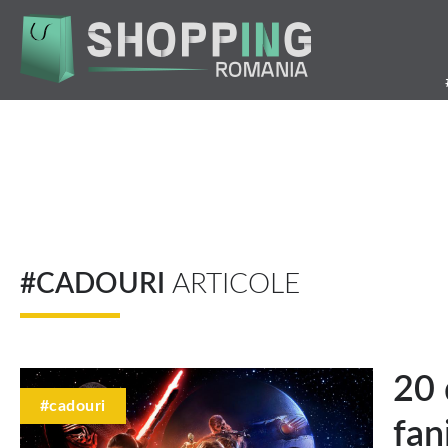
Mergi
la
conţinutul
principal
#CADOURI
ARTICOLE
20 
#cadouri
fan