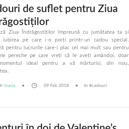
ouri de suflet pentru Ziua
răgostiților
ză Ziua Îndrăgostiților împreună cu jumătatea ta și
i iubirea pe care i-o porți printr-un cadou special.
ă pentru lucrurile care-i plac cel mai mult sau pentru
ele pereche pe care vreți să le aveți amândoi, doar
momentul ideal pentru a vă mărturisi, din nou,
tea.
e:
09 Feb 2018
In #
cadouri
Ioana
nturi în doi de Valentine’s