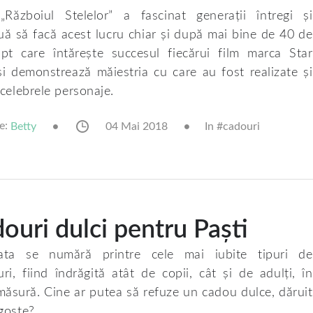
„Războiul Stelelor” a fascinat generații întregi și
uă să facă acest lucru chiar și după mai bine de 40 de
apt care întărește succesul fiecărui film marca Star
i demonstrează măiestria cu care au fost realizate și
 celebrele personaje.
e:
04 Mai 2018
In #
cadouri
Betty
ouri dulci pentru Paști
lata se numără printre cele mai iubite tipuri de
uri, fiind îndrăgită atât de copii, cât și de adulți, în
măsură. Cine ar putea să refuze un cadou dulce, dăruit
goste?