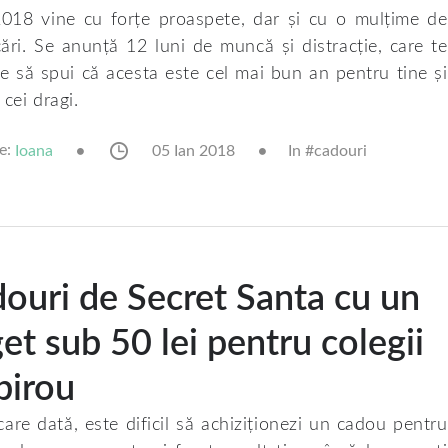
018 vine cu forțe proaspete, dar și cu o mulțime de
ări. Se anunță 12 luni de muncă și distracție, care te
ce să spui că acesta este cel mai bun an pentru tine și
cei dragi.
e:
05 Ian 2018
In #
cadouri
Ioana
ouri de Secret Santa cu un
et sub 50 lei pentru colegii
birou
care dată, este dificil să achiziționezi un cadou pentru