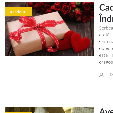
Cad
#cadouri
Înd
Serbea
arată-
Opteaz
obiect
este 
dragos
D
Ave