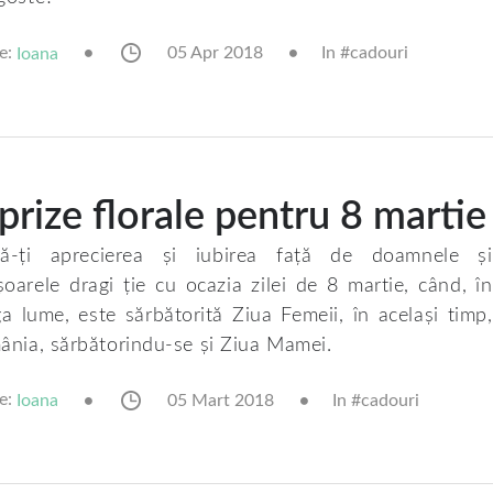
e:
05 Apr 2018
In #
cadouri
Ioana
prize florale pentru 8 martie
mă-ți aprecierea și iubirea față de doamnele și
oarele dragi ție cu ocazia zilei de 8 martie, când, în
ga lume, este sărbătorită Ziua Femeii, în același timp,
ânia, sărbătorindu-se și Ziua Mamei.
e:
05 Mart 2018
In #
cadouri
Ioana