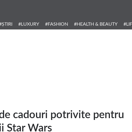
Header
Menu
#ȘTIRI
#LUXURY
#FASHION
#HEALTH & BEAUTY
#LI
Categories
de cadouri potrivite pentru
ii Star Wars