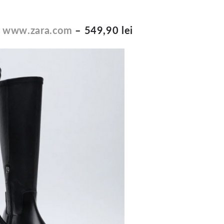
–
www.zara.com
– 549,90 lei