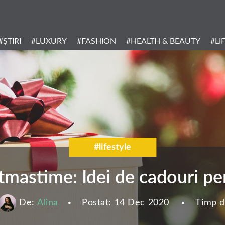
Header
Menu
#ȘTIRI
#LUXURY
#FASHION
#HEALTH & BEAUTY
#LI
Categories
#lifestyle
tmastime: Idei de cadouri pe
De:
Alina
Postat:
14 Dec 2020
Timp de