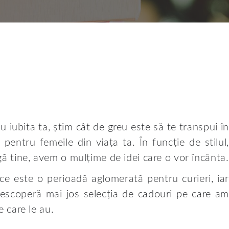
 iubita ta, știm cât de greu este să te transpui în
 pentru femeile din viața ta. În funcție de stilul,
gă tine, avem o mulțime de idei care o vor încânta.
ece este o perioadă aglomerată pentru curieri, iar
Descoperă mai jos selecția de cadouri pe care am
e care le au.