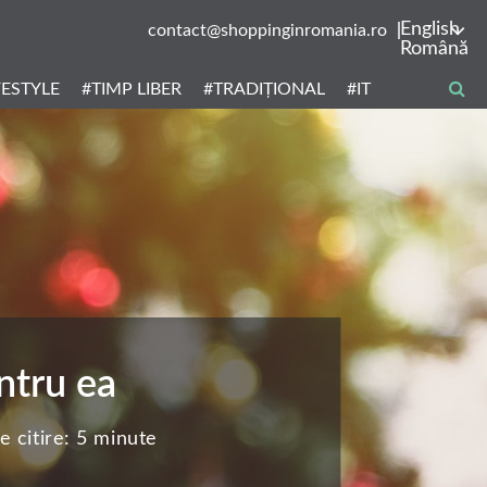
English
contact@shoppinginromania.ro
Română
FESTYLE
#TIMP LIBER
#TRADIȚIONAL
#IT
ntru ea
 citire:
5 minute