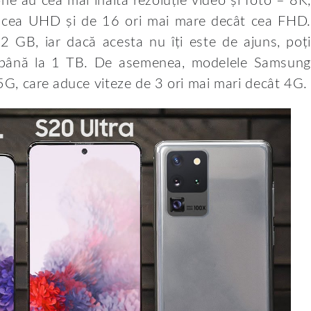
e au cea mai înaltă rezoluție video și foto – 8K,
t cea UHD și de 16 ori mai mare decât cea FHD.
2 GB, iar dacă acesta nu îți este de ajuns, poți
până la 1 TB. De asemenea, modelele Samsung
G, care aduce viteze de 3 ori mai mari decât 4G.