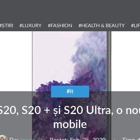
Header
Menu
#ȘTIRI
#LUXURY
#FASHION
#HEALTH & BEAUTY
#LI
Categories
#it
0, S20 + și S20 Ultra, o nou
mobile