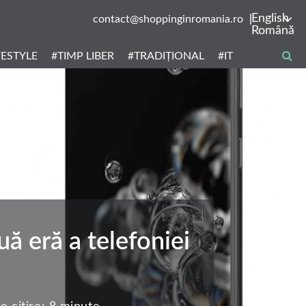
English
contact@shoppinginromania.ro
Română
FESTYLE
#TIMP LIBER
#TRADIȚIONAL
#IT
ă eră a telefoniei