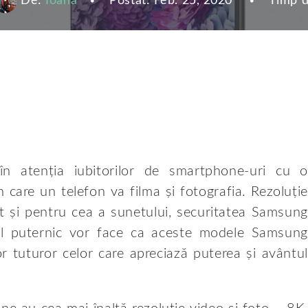
De:
Ioana
Postat:
Feb. 25, 2020
Timp d
 atenția iubitorilor de smartphone-uri cu o
 care un telefon va filma și fotografia. Rezoluție
cât și pentru cea a sunetului, securitatea Samsung
rul puternic vor face ca aceste modele Samsung
or tuturor celor care apreciază puterea și avântul