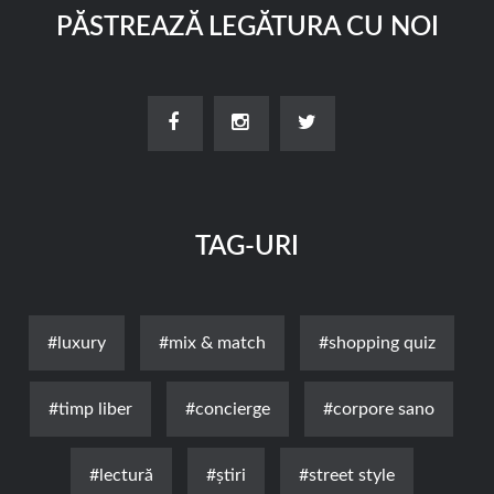
PĂSTREAZĂ LEGĂTURA CU NOI
TAG-URI
#luxury
#mix & match
#shopping quiz
#timp liber
#concierge
#corpore sano
#lectură
#știri
#street style