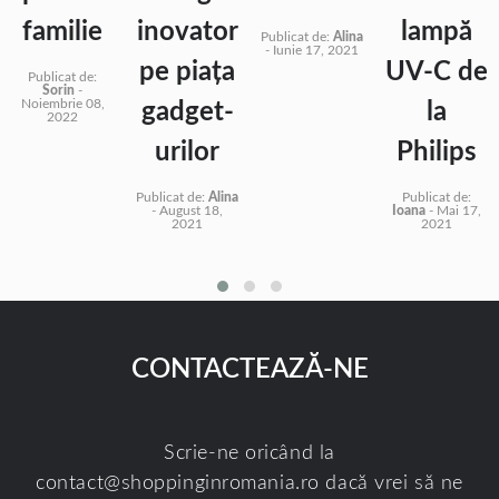
familie
inovator
lampă
Publicat de:
Alina
-
Iunie 17, 2021
pe piața
UV-C de
Publicat de:
Sorin
-
Noiembrie 08,
gadget-
la
2022
urilor
Philips
Publicat de:
Alina
Publicat de:
-
August 18,
Ioana
-
Mai 17,
2021
2021
CONTACTEAZĂ-NE
Scrie-ne oricând la
contact@shoppinginromania.ro
dacă vrei să ne