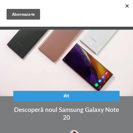
Mergi
la
conţinutul
English
principal
Română
#it
Descoperă noul Samsung Galaxy Note
20