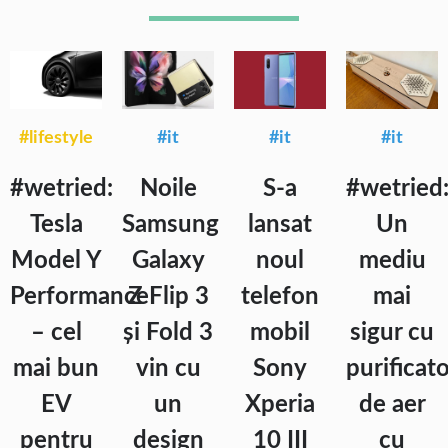
#lifestyle
#it
#it
#it
#wetried:
Noile
S-a
#wetried
Tesla
Samsung
lansat
Un
Model Y
Galaxy
noul
mediu
Performance
Z Flip 3
telefon
mai
– cel
și Fold 3
mobil
sigur cu
mai bun
vin cu
Sony
purificat
EV
un
Xperia
de aer
pentru
design
10 III
cu