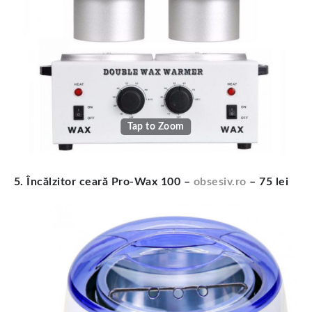
Tap to Zoom
5. Încălzitor ceară Pro-Wax 100 –
obsesiv.ro
– 75 lei