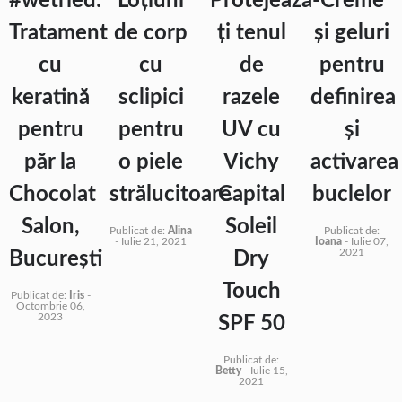
#wetried:
Loțiuni
Protejează-
Creme
Tratament
de corp
ți tenul
și geluri
cu
cu
de
pentru
keratină
sclipici
razele
definirea
pentru
pentru
UV cu
și
păr la
o piele
Vichy
activarea
Chocolat
strălucitoare
Capital
buclelor
Salon,
Soleil
Publicat de:
Alina
Publicat de:
-
Iulie 21, 2021
Ioana
-
Iulie 07,
2021
București
Dry
Touch
Publicat de:
Iris
-
Octombrie 06,
2023
SPF 50
Publicat de:
Betty
-
Iulie 15,
2021