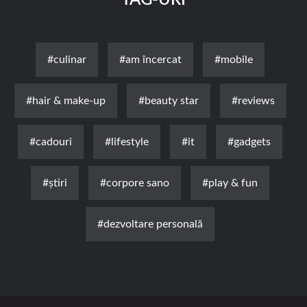
#culinar
#am încercat
#mobile
#hair & make-up
#beauty star
#reviews
#cadouri
#lifestyle
#it
#gadgets
#știri
#corpore sano
#play & fun
#dezvoltare personală