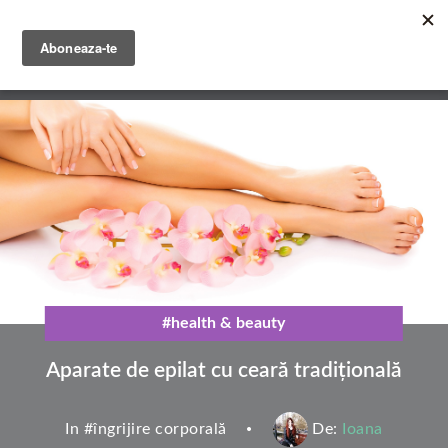
Mergi
la
conţinutul
English
principal
Română
#health & beauty
Aparate de epilat cu ceară tradițională
In #
îngrijire corporală
De:
Ioana