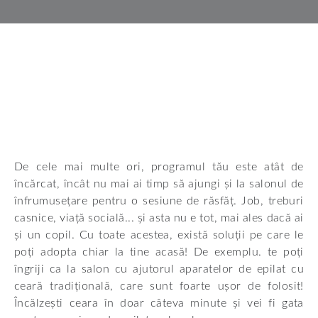
De cele mai multe ori, programul tău este atât de
încărcat, încât nu mai ai timp să ajungi și la salonul de
înfrumusețare pentru o sesiune de răsfăț. Job, treburi
casnice, viață socială... și asta nu e tot, mai ales dacă ai
și un copil. Cu toate acestea, există soluții pe care le
poți adopta chiar la tine acasă! De exemplu. te poți
îngriji ca la salon cu ajutorul aparatelor de epilat cu
ceară tradițională, care sunt foarte ușor de folosit!
Încălzești ceara în doar câteva minute și vei fi gata