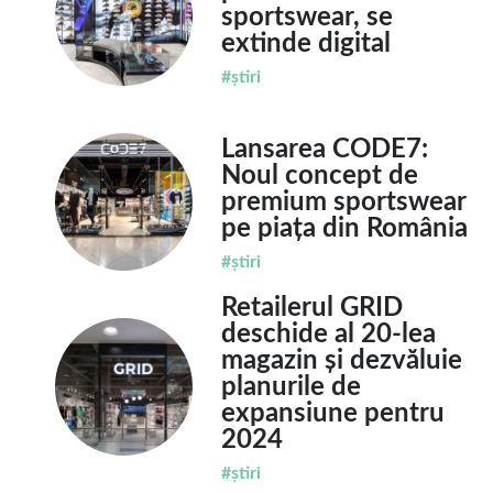
sportswear, se
extinde digital
#știri
Lansarea CODE7:
Noul concept de
premium sportswear
pe piața din România
#știri
Retailerul GRID
deschide al 20-lea
magazin și dezvăluie
planurile de
expansiune pentru
2024
#știri