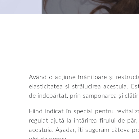
Având o acțiune hrănitoare și restruct
elasticitatea și strălucirea acestuia. E
de îndepărtat, prin șamponarea și clătir
Fiind indicat în special pentru revitali
regulat ajută la întărirea firului de păr
acestuia. Așadar, îți sugerăm câteva pro