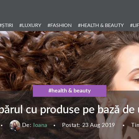
Header
Menu
#ȘTIRI
#LUXURY
#FASHION
#HEALTH & BEAUTY
#LI
Categories
#health & beauty
i părul cu produse pe bază de 
De:
Ioana
Postat:
23 Aug 2019
Ti