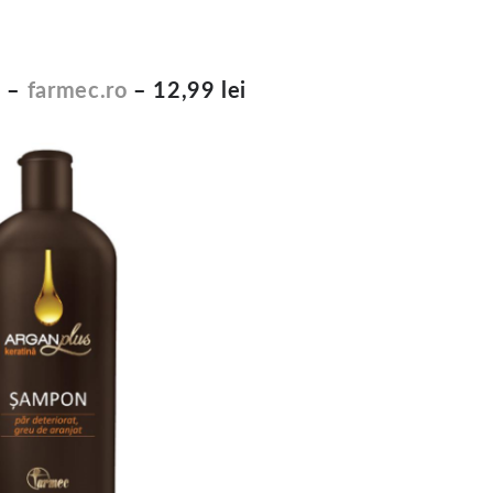
ă –
farmec.ro
– 12,99 lei