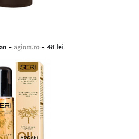
gan –
agiora.ro
– 48 lei