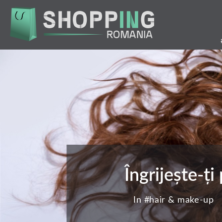
Mergi
la
conţinutul
principal
Îngrijește-ț
In #
hair & make-up