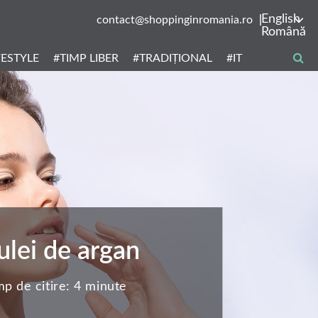
English
contact@shoppinginromania.ro
Română
FESTYLE
#TIMP LIBER
#TRADIȚIONAL
#IT
ulei de argan
mp de citire:
4 minute