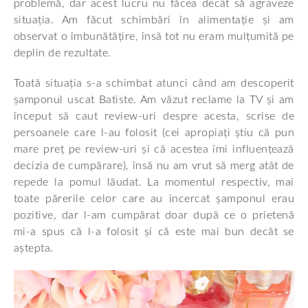
problemă, dar acest lucru nu făcea decât să agraveze
situația. Am făcut schimbări în alimentație și am
observat o îmbunătățire, însă tot nu eram mulțumită pe
deplin de rezultate.
Toată situația s-a schimbat atunci când am descoperit
șamponul uscat Batiste. Am văzut reclame la TV și am
început să caut review-uri despre acesta, scrise de
persoanele care l-au folosit (cei apropiați știu că pun
mare preț pe review-uri și că acestea îmi influențează
decizia de cumpărare), însă nu am vrut să merg atât de
repede la pomul lăudat. La momentul respectiv, mai
toate părerile celor care au încercat șamponul erau
pozitive, dar l-am cumpărat doar după ce o prietenă
mi-a spus că l-a folosit și că este mai bun decât se
aștepta.