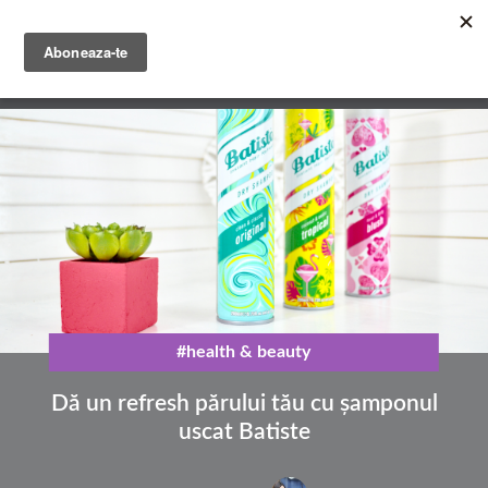
Mergi
la
conţinutul
English
principal
Română
#health & beauty
Dă un refresh părului tău cu șamponul
uscat Batiste