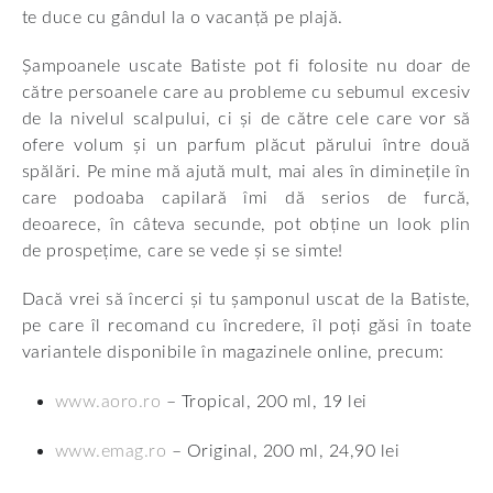
te duce cu gândul la o vacanță pe plajă.
Șampoanele uscate Batiste pot fi folosite nu doar de
către persoanele care au probleme cu sebumul excesiv
de la nivelul scalpului, ci și de către cele care vor să
ofere volum și un parfum plăcut părului între două
spălări. Pe mine mă ajută mult, mai ales în diminețile în
care podoaba capilară îmi dă serios de furcă,
deoarece, în câteva secunde, pot obține un look plin
de prospețime, care se vede și se simte!
Dacă vrei să încerci și tu șamponul uscat de la Batiste,
pe care îl recomand cu încredere, îl poți găsi în toate
variantele disponibile în magazinele online, precum:
www.aoro.ro
– Tropical, 200 ml, 19 lei
www.emag.ro
– Original, 200 ml, 24,90 lei