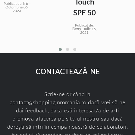
Touch
Publicat de:
Iris
-
Octombrie 06,
2023
SPF 50
Publicat de:
Betty
-
Iulie 15,
2021
CONTACTEAZĂ-NE
Scrie-ne oricând la
contact@shoppinginromania.ro
dacă vrei să ne
dai feedback, dacă ești interesat/ă de a-ți
promova afacerea pe site-ul nostru sau dacă
dorești să intri în echipa noastră de colaboratori,