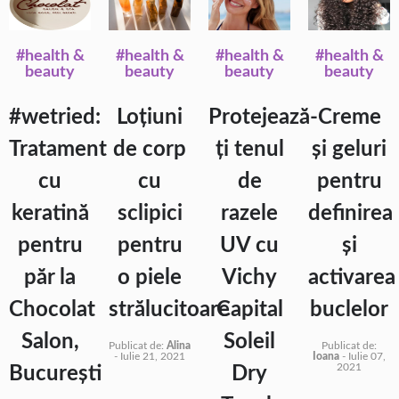
#health &
#health &
#health &
#health &
beauty
beauty
beauty
beauty
#wetried:
Loțiuni
Protejează-
Creme
Tratament
de corp
ți tenul
și geluri
cu
cu
de
pentru
keratină
sclipici
razele
definirea
pentru
pentru
UV cu
și
păr la
o piele
Vichy
activarea
Chocolat
strălucitoare
Capital
buclelor
Salon,
Soleil
Publicat de:
Alina
Publicat de:
-
Iulie 21, 2021
Ioana
-
Iulie 07,
2021
București
Dry