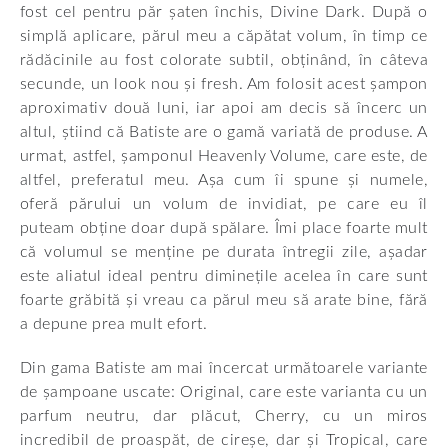
fost cel pentru păr șaten închis, Divine Dark. După o
simplă aplicare, părul meu a căpătat volum, în timp ce
rădăcinile au fost colorate subtil, obținând, în câteva
secunde, un look nou și fresh. Am folosit acest șampon
aproximativ două luni, iar apoi am decis să încerc un
altul, știind că Batiste are o gamă variată de produse. A
urmat, astfel, șamponul Heavenly Volume, care este, de
altfel, preferatul meu. Așa cum îi spune și numele,
oferă părului un volum de invidiat, pe care eu îl
puteam obține doar după spălare. Îmi place foarte mult
că volumul se menține pe durata întregii zile, așadar
este aliatul ideal pentru diminețile acelea în care sunt
foarte grăbită și vreau ca părul meu să arate bine, fără
a depune prea mult efort.
Din gama Batiste am mai încercat următoarele variante
de șampoane uscate:
Original
, care este varianta cu un
parfum neutru, dar plăcut,
Cherry
, cu un miros
incredibil de proaspăt, de cireșe, dar și
Tropical
, care