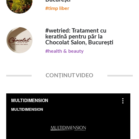
#timp liber
#wetried: Tratament cu
keratină pentru păr la
Chocolat Salon, București
#health & beauty
CONȚINUT VIDEO