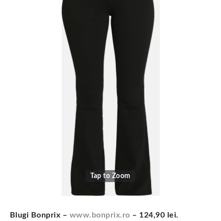
Tap to Zoom
Blugi Bonprix –
www.bonprix.ro
– 124,90 lei.