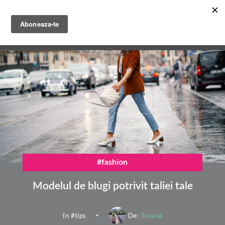
Mergi
la
conţinutul
English
principal
Română
#fashion
Modelul de blugi potrivit taliei tale
In #
tips
De:
Roxana