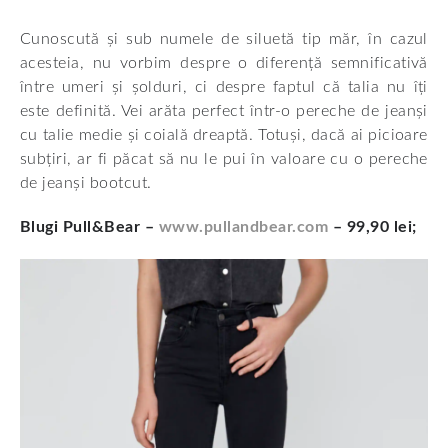
Cunoscută și sub numele de siluetă tip măr, în cazul
acesteia, nu vorbim despre o diferență semnificativă
între umeri și șolduri, ci despre faptul că talia nu îți
este definită. Vei arăta perfect într-o pereche de jeanși
cu talie medie și coială dreaptă. Totuși, dacă ai picioare
subțiri, ar fi păcat să nu le pui în valoare cu o pereche
de jeanși bootcut.
Blugi Pull&Bear –
www.pullandbear.com
– 99,90 lei;