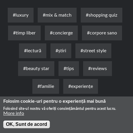
#luxury
#mix & match
#shopping quiz
#timp liber
#concierge
#corpore sano
#lectură
#știri
#street style
#beauty star
#tips
#reviews
#familie
#experienţe
Folosim cookie-uri pentru o experiență mai bună
Folosind site-ul nostru vă oferiți consimțământul pentru acest lucru.
More info
OK, Sunt de acord
Știri
Luxury
Fashion
Health & Beauty
Lifestyle