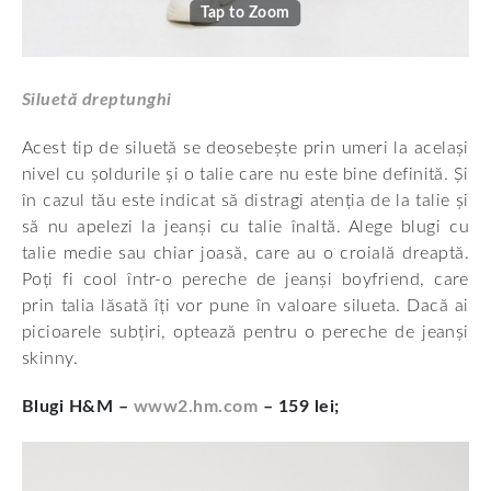
Tap to Zoom
Siluetă dreptunghi
Acest tip de siluetă se deosebește prin umeri la același
nivel cu șoldurile și o talie care nu este bine definită. Și
în cazul tău este indicat să distragi atenția de la talie și
să nu apelezi la jeanși cu talie înaltă. Alege blugi cu
talie medie sau chiar joasă, care au o croială dreaptă.
Poți fi cool într-o pereche de jeanși boyfriend, care
prin talia lăsată îți vor pune în valoare silueta. Dacă ai
picioarele subțiri, optează pentru o pereche de jeanși
skinny.
Blugi H&M –
www2.hm.com
– 159 lei;