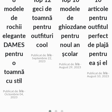
8
Top 12
Top 10
10
modele
geci de
modele
articole
de
toamnă
de
pentru
rochii
pentru
ghiozdane
outfitul
elegante
outfituri
pentru
perfect
DAMES
cool
noul an
de plajă
pentru
școlar
pentru
Publicat de:
Iris
-
Septembrie 22,
2023
o
ea și el
Publicat de:
Iris
-
August 29, 2023
toamnă
Publicat de:
Iris
-
August 10, 2023
cu stil
Publicat de:
Iris
-
Octombrie 04,
2023