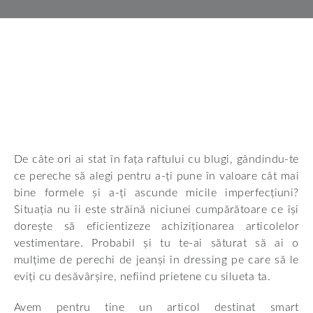
De câte ori ai stat în fața raftului cu blugi, gândindu-te
ce pereche să alegi pentru a-ți pune în valoare cât mai
bine formele și a-ți ascunde micile imperfecțiuni?
Situația nu îi este străină niciunei cumpărătoare ce își
dorește să eficientizeze achiziționarea articolelor
vestimentare. Probabil și tu te-ai săturat să ai o
mulțime de perechi de jeanși în dressing pe care să le
eviți cu desăvârșire, nefiind prietene cu silueta ta.
Avem pentru tine un articol destinat smart