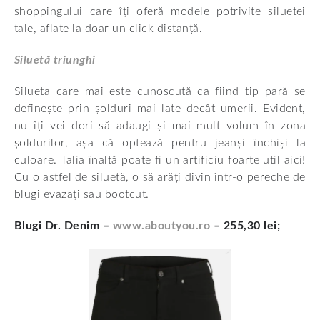
shoppingului care îți oferă modele potrivite siluetei
tale, aflate la doar un click distanță.
Siluetă triunghi
Silueta care mai este cunoscută ca fiind tip pară se
definește prin șolduri mai late decât umerii. Evident,
nu îți vei dori să adaugi și mai mult volum în zona
șoldurilor, așa că optează pentru jeanși închiși la
culoare. Talia înaltă poate fi un artificiu foarte util aici!
Cu o astfel de siluetă, o să arăți divin într-o pereche de
blugi evazați sau bootcut.
Blugi Dr. Denim –
www.aboutyou.ro
– 255,30 lei;