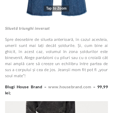
Tap to Zoom
Siluetă triunghi inversat
Spre deosebire de silueta anterioară, în cazul acesteia,
umerii sunt mai lați decât șoldurile. Și, cum bine ai
ghicit, în acest caz, volumul în zona șoldurilor este
binevenit. Alege pantaloni cu pliuri sau cu o croială cât
mai amplă care să creeze un echilibru între partea de
sus a corpului și cea de jos. Jeanșii mom fit pot fi „your
soul mate”!
Blugi House Brand –
www.housebrand.com
– 99,99
lei;