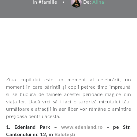
In #
familie
De:
Alina
Ziua copilului este un moment al celebrării, un
moment în care părinții și copii petrec timp împreună
și se bucură de tainele acestei perioade magice din
viața lor. Dacă vrei să-i faci o surpriză micuțului tău,
următoarele atracții în aer liber vor rămâne o amintire
prețioasă pentru acesta.
1. Edenland Park –
www.edenland.ro
– pe Str.
Cantonului nr. 12, în
Balotești