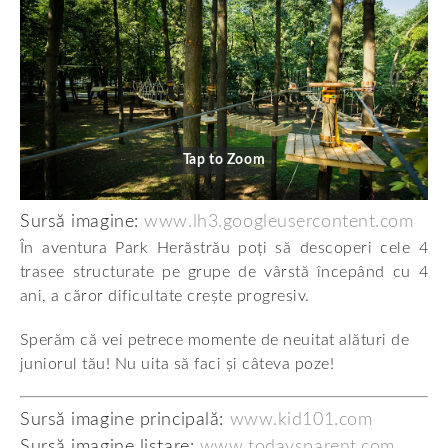
Tap to Zoom
Sursă imagine:
www.lh3.googleusercontent.com
În aventura Park Herăstrău poți să descoperi cele 4
trasee structurate pe grupe de vârstă începând cu 4
ani, a căror dificultate crește progresiv.
Sperăm că vei petrece momente de neuitat alături de
juniorul tău! Nu uita să faci și câteva poze!
Sursă imagine principală:
www.kid101.com
Sursă imagine listare:
www.todaysparent.com