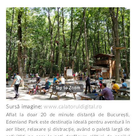
Tap to Zoom
Sursă imagine:
www.calatoruldigital.ro
Aflat la doar 20 de minute distanță de București,
Edenland Park este destinația ideală pentru aventură în
aer liber, relaxare și distracție, având o paletă largă de