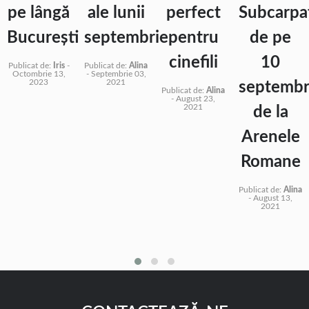
pe lângă
ale lunii
perfect
Subcarpa
București
septembrie
pentru
de pe
cinefili
10
Publicat de:
Iris
-
Publicat de:
Alina
Octombrie 13,
-
Septembrie 03,
2023
2021
septembr
Publicat de:
Alina
-
August 23,
2021
de la
Arenele
Romane
Publicat de:
Alina
-
August 13,
2021