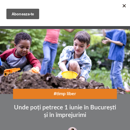
Mergi
la
conţinutul
English
principal
Română
#timp liber
Unde poți petrece 1 iunie în București
și în împrejurimi