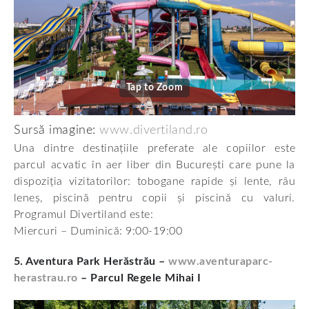
Tap to Zoom
Sursă imagine:
www.divertiland.ro
Una dintre destinațiile preferate ale copiilor este
parcul acvatic în aer liber din București care pune la
dispoziția vizitatorilor: tobogane rapide și lente, râu
leneș, piscină pentru copii și piscină cu valuri.
Programul Divertiland este:
Miercuri – Duminică: 9:00-19:00
5. Aventura Park Herăstrău –
www.aventuraparc-
herastrau.ro
– Parcul Regele Mihai I