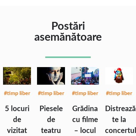
Postări
asemănătoare
#timp liber
#timp liber
#timp liber
#timp liber
5 locuri
Piesele
Grădina
Distrează
de
de
cu filme
te la
vizitat
teatru
– locul
concertu