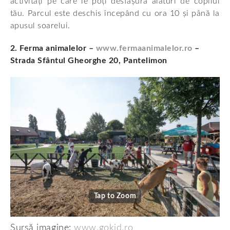
activități pe care le poți desfășura alături de copilul
tău. Parcul este deschis începând cu ora 10 și până la
apusul soarelui.
2. Ferma animalelor –
www.fermaanimalelor.ro
–
Strada Sfântul Gheorghe 20, Pantelimon
Tap to Zoom
Sursă imagine:
www.gokid.ro