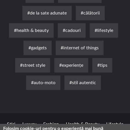
#de la sate adunate
#călătorii
#health & beauty
#cadouri
#lifestyle
#gadgets
#internet of things
#street style
#experienţe
#tips
#auto-moto
#stil autentic
Știri
Luxury
Fashion
Health & Beauty
Lifestyle
Folosim cookie-uri pentru o experiență mai bună