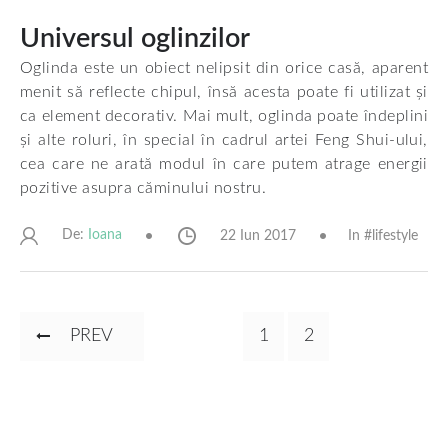
Universul oglinzilor
Oglinda este un obiect nelipsit din orice casă, aparent
menit să reflecte chipul, însă acesta poate fi utilizat și
ca element decorativ. Mai mult, oglinda poate îndeplini
și alte roluri, în special în cadrul artei Feng Shui-ului,
cea care ne arată modul în care putem atrage energii
pozitive asupra căminului nostru.
De:
22 Iun 2017
In #
lifestyle
Ioana
Paginare
PAGINA
PREV
PAGINA
1
PAGINA
2
ANTERIOARĂ
CURENTĂ