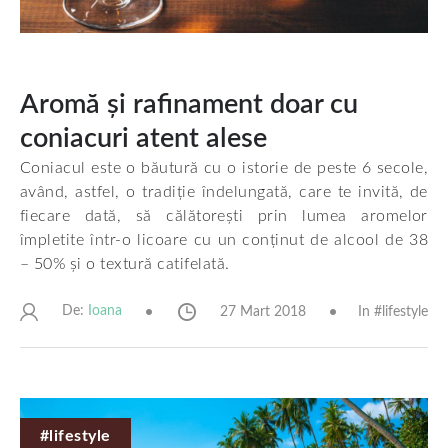
Aromă și rafinament doar cu
coniacuri atent alese
Coniacul este o băutură cu o istorie de peste 6 secole,
având, astfel, o tradiție îndelungată, care te invită, de
fiecare dată, să călătorești prin lumea aromelor
împletite într-o licoare cu un conținut de alcool de 38
– 50% și o textură catifelată.
De:
27 Mart 2018
In #
lifestyle
Ioana
#lifestyle