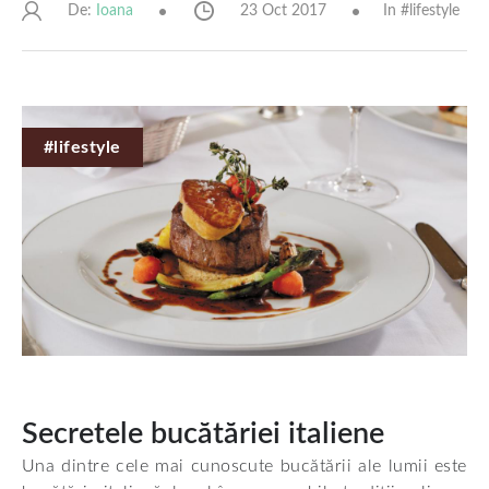
De:
23 Oct 2017
In #
lifestyle
Ioana
#lifestyle
Secretele bucătăriei italiene
Una dintre cele mai cunoscute bucătării ale lumii este