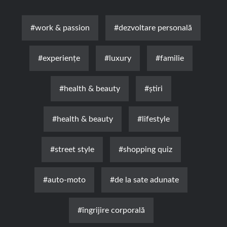
#work & passion
#dezvoltare personală
#experienţe
#luxury
#familie
#health & beauty
#știri
#health & beauty
#lifestyle
#street style
#shopping quiz
#auto-moto
#de la sate adunate
#îngrijire corporală