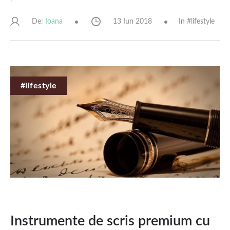
De:
13 Iun 2018
In #
lifestyle
Ioana
#lifestyle
Instrumente de scris premium cu