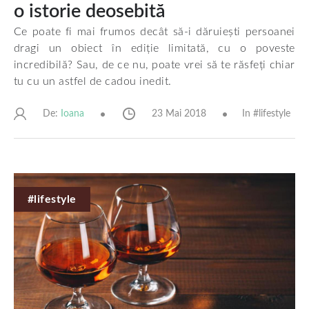
o istorie deosebită
Ce poate fi mai frumos decât să-i dăruiești persoanei
dragi un obiect în ediție limitată, cu o poveste
incredibilă? Sau, de ce nu, poate vrei să te răsfeți chiar
tu cu un astfel de cadou inedit.
De:
23 Mai 2018
In #
lifestyle
Ioana
#lifestyle