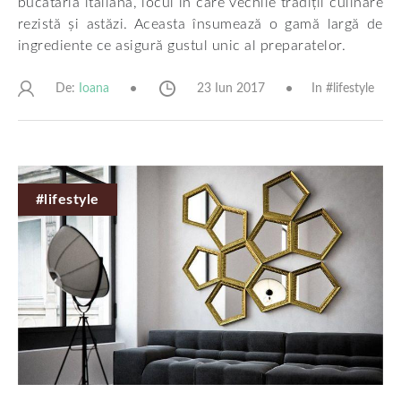
bucătăria italiană, locul în care vechile tradiții culinare
rezistă și astăzi. Aceasta însumează o gamă largă de
ingrediente ce asigură gustul unic al preparatelor.
De:
23 Iun 2017
In #
lifestyle
Ioana
#lifestyle